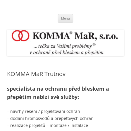
Přejít
k
KOMMA MaR Trutnov
obsahu
tečka za Vašimi problémy v ochraně před bleskem a přepětím
webu
Menu
KOMMA MaR Trutnov
specialista na ochranu před bleskem a
přepětím nabízí své služby:
– návrhy řešení / projektování ochran
– dodání hromosvodů a přepěťových ochran
– realizace projektů – montáže / instalace