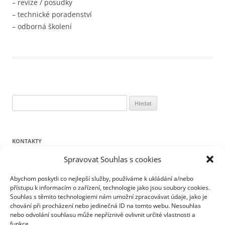
– revize / posudky
– technické poradenství
– odborná školení
Vyhledávání
KONTAKTY
Spravovat Souhlas s cookies
KOMMA MaR, s.r.o.
Lipová 93, Trutnov
Abychom poskytli co nejlepší služby, používáme k ukládání a/nebo
přístupu k informacím o zařízení, technologie jako jsou soubory cookies.
Souhlas s těmito technologiemi nám umožní zpracovávat údaje, jako je
telefon:
499 826 109
chování při procházení nebo jedinečná ID na tomto webu. Nesouhlas
mobil:
603 816 081
nebo odvolání souhlasu může nepříznivě ovlivnit určité vlastnosti a
funkce.