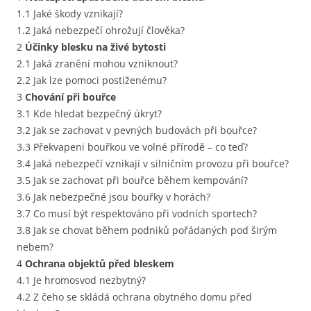
1.1 Jaké škody vznikají?
1.2 Jaká nebezpečí ohrožují člověka?
2
Účinky blesku na živé bytosti
2.1 Jaká zranění mohou vzniknout?
2.2 Jak lze pomoci postiženému?
3
Chování při bouřce
3.1 Kde hledat bezpečný úkryt?
3.2 Jak se zachovat v pevných budovách při bouřce?
3.3 Překvapeni bouřkou ve volné přírodě – co teď?
3.4 Jaká nebezpečí vznikají v silničním provozu při bouřce?
3.5 Jak se zachovat při bouřce během kempování?
3.6 Jak nebezpečné jsou bouřky v horách?
3.7 Co musí být respektováno při vodních sportech?
3.8 Jak se chovat během podniků pořádaných pod širým
nebem?
4
Ochrana objektů před bleskem
4.1 Je hromosvod nezbytný?
4.2 Z čeho se skládá ochrana obytného domu před