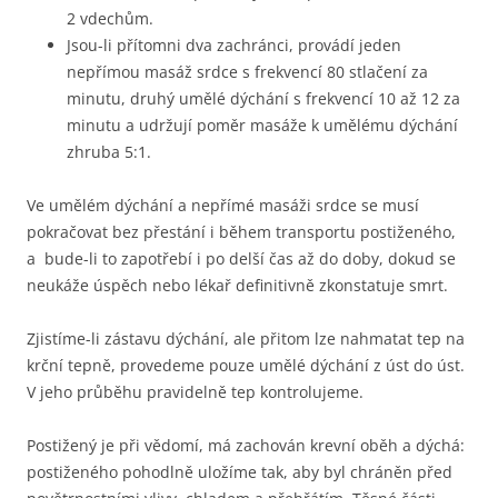
2 vdechům.
Jsou-li přítomni dva zachránci, provádí jeden
nepřímou masáž srdce s frekvencí 80 stlačení za
minutu, druhý umělé dýchání s frekvencí 10 až 12 za
minutu a udržují poměr masáže k umělému dýchání
zhruba 5:1.
Ve umělém dýchání a nepřímé masáži srdce se musí
pokračovat bez přestání i během transportu postiženého,
a bude-li to zapotřebí i po delší čas až do doby, dokud se
neukáže úspěch nebo lékař definitivně zkonstatuje smrt.
Zjistíme-li zástavu dýchání, ale přitom lze nahmatat tep na
krční tepně, provedeme pouze umělé dýchání z úst do úst.
V jeho průběhu pravidelně tep kontrolujeme.
Postižený je při vědomí, má zachován krevní oběh a dýchá:
postiženého pohodlně uložíme tak, aby byl chráněn před