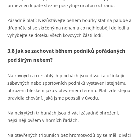
připevněn k patě stěžně poskytuje určitou ochranu.
Zásadně platí: Nezůstávejte během bouřky stát na palubě a
dřepněte si se skrčenýma nohama co nejhlouběji do lodi a
vyhýbejte se doteku všech kovových části lodí.
3.8 Jak se zachovat během podniků pořádaných
pod širým nebem?
Na rovných a rozsáhlých plochách jsou diváci a účinkující
zábavných nebo sportovních podniků vystaveni stejnému
ohrožení bleskem jako v otevřeném terénu. Platí zde stejná
pravidla chování, jaká jsme popsali v úvodu.
Na nekrytých tribunách jsou diváci zásadně ohroženi,
nejsilněji ovšem v horních řadách.
Na otevřených tribunách bez hromosvodů by se měli diváci