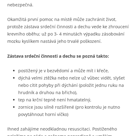
nebezpečná.
Okamžitá první pomoc na místě může zachránit život,
protože zástava srdeční činnosti a dechu vede ke zhroucení
krevního oběhu; už po 3- 4 minutách výpadku zásobování
mozku kyslíkem nastává jeho trvalé poškození.
Zástava srdeční činnosti a dechu se pozná takto:
postižený je v bezvědomí a může mít i křeče,
dýchá velmi ztěžka nebo nelze už vůbec vidět, slyšet
nebo cítit pohyby při dýchání (položit jednu ruku na
hrudník a druhou na břicho),
tep na krční tepně není hmatatelný,
zornice jsou silně rozšířené (pro kontrolu je nutno
povytáhnout horní víčko)
Ihned zahájíme neodkladnou resuscitaci. Postiženého