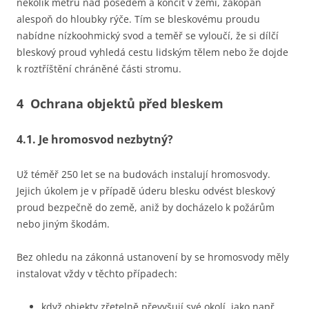
několik metrů nad posedem a končit v zemi, zakopán
alespoň do hloubky rýče. Tím se bleskovému proudu
nabídne nízkoohmický svod a teměř se vyloučí, že si dílčí
bleskový proud vyhledá cestu lidským tělem nebo že dojde
k roztříštění chráněné části stromu.
4 Ochrana objektů před bleskem
4.1. Je hromosvod nezbytný?
Už téměř 250 let se na budovách instalují hromosvody.
Jejich úkolem je v případě úderu blesku odvést bleskový
proud bezpečně do země, aniž by docházelo k požárům
nebo jiným škodám.
Bez ohledu na zákonná ustanovení by se hromosvody měly
instalovat vždy v těchto případech:
když objekty zřetelně převyšují své okolí, jako např.