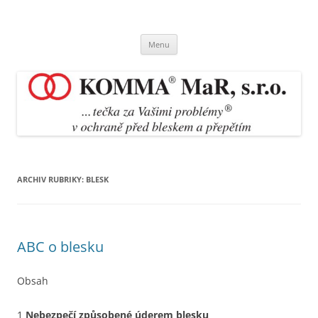
Přejít
k
KOMMA MaR Trutnov
obsahu
tečka za Vašimi problémy v ochraně před bleskem a přepětím
webu
Menu
ARCHIV RUBRIKY:
BLESK
ABC o blesku
Obsah
1
Nebezpečí způsobené úderem blesku