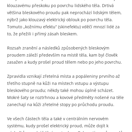
klouzavému přeskoku po povrchu lidského těla. Drtivá
většina bleskového proudu pak neprochází lidským tělem,
nýbrž jako klouzavý elektrický oblouk po povrchu těla.
Tomuto „kožnímu efektu“ (skinefektu) vděčí mnozí lidé za
to, že přežili i přímý zásah bleskem.
Rozsah zranění a následků způsobených bleskovým
proudem záleží především na místě těla, kam byl člověk
zasažen a kudy prošel proud tělem nebo po jeho povrchu.
Zpravidla vznikají zřetelná místa a popáleniny prvního až
třetího stupně na kůži na místech vstupu a výstupu
bleskového proudu; někdy také mohou úplně scházet.
Mokré šaty se roztrhnou a kovové předměty nošené na těle
zanechají na kůži zřetelné stopy po průchodu proudu.
Ve všech částech těla a také v centrálním nervovém
systému, kudy prošel elektrický proud, může dojít k