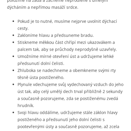
položíme na záda a začneme neprodleně s umělým
dýcháním a nepřímou masáží srdce.
Pokud je to nutné, musíme nejprve uvolnit dýchací
cesty.
Zakloníme hlavu a předsuneme bradu.
Stiskneme měkkou část chřípí mezi ukazovákem a
palcem tak, aby se průchody neprodyšně uzavřely.
Umožníme mírné otevření úst a udržujeme lehké
předsunutí dolní čelisti.
Zhluboka se nadechneme a obemkneme svými rty
těsně ústa postiženého.
Plynule vdechujeme svůj vydechovaný vzduch do jeho
úst tak, aby celý umělý dech trval přibližně 2 sekundy
a současně pozorujeme, zda se postiženému zvedá
hrudník.
Svoji hlavu oddálíme, udržujeme stále záklon hlavy
postiženého a předsunutí jeho dolní čelisti s
pootevřenými ústy a současně pozorujeme, až zcela