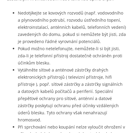
Nedotýkejte se kovových rozvodů (např. vodovodního
a plynovodního potrubí, rozvodu ústředního topení,
elektroinstalací, anténních kabelů, telefonních vedení)
zavedených do domu, pokud si nemůžete být jisti, zda
je provedeno řádné vyrovnání potenciálů.
Pokud možno netelefonujte, nemůžete-li si být jisti,
zda-li je telefonní přístroj dostatečně ochráněn proti
účinkům blesku.
Vytáhněte síťové a anténové zástrčky drahých
elektronických přístrojů ( televizní přístroje, hifi
přístroje ), popř. síťové zástrčky a zástrčky signálních
a datových kabelů počítačů a periferií. Speciální
přepěťové ochrany pro síťové, anténní a datové
zástrčky poskytují ochranu před účinky vzdálených
úderů blesku. Tyto ochrany však nenahrazují
hromosvod.
Při sprchování nebo koupání nelze vyloučit ohrožení v