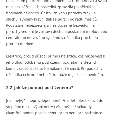
následkům podrážděním a teplem. Ochrnutí nervů a svalů
mizí bez vážnějších následků zpravidla po několika
hodinách až dnech. Často vzniknou poruchy zraku a
sluchu, zvýšený krevní tlak se udrží i po řadu měsíců.
Podstatně nebezpečnější než dočasné bezvědomí a
poruchy vědomí je zástava dechu a poškození mozku nebo
centrálního nervového systému v důsledku průchodu
proudu mozkem.
Elektrický proud působí přímo i na srdce, což může vést k
jeho dlouhodobému poškození, rozkmitání srdečních
komor, srdeční zástavě a nakonec i k smrti. Při pádech v
důsledku ochrnutí nebo šoku může dojít ke zlomeninám.
2.2 Jak lze pomoci postiženému?
Je nanejvýše nepravděpodobné, že udeří blesk znovu do
stejného místa. Výboj netrvá více než 1-2 sekundy,
okamžitá pomoc postiženému proto není pro zachránce