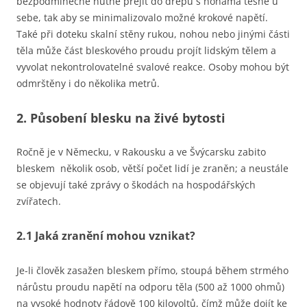
bezpodmínečně nutné přejít do dřepu s nohama těsně u
sebe, tak aby se minimalizovalo možné krokové napětí.
Také při doteku skalní stěny rukou, nohou nebo jinými části
těla může část bleskového proudu projít lidským tělem a
vyvolat nekontrolovatelné svalové reakce. Osoby mohou být
odmrštěny i do několika metrů.
2. Působení blesku na živé bytosti
Ročně je v Německu, v Rakousku a ve Švýcarsku zabito
bleskem několik osob, větší počet lidí je zraněn; a neustále
se objevují také zprávy o škodách na hospodářských
zvířatech.
2.1 Jaká zranění mohou vznikat?
Je-li člověk zasažen bleskem přímo, stoupá během strmého
nárůstu proudu napětí na odporu těla (500 až 1000 ohmů)
na vysoké hodnoty řádově 100 kilovoltů, čímž může dojít ke