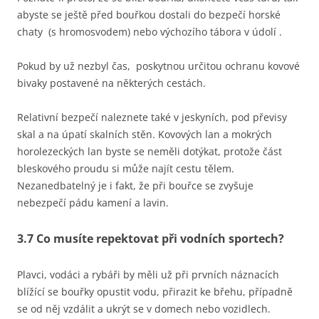
abyste se ještě před bouřkou dostali do bezpečí horské
chaty (s hromosvodem) nebo výchozího tábora v údolí .
Pokud by už nezbyl čas, poskytnou určitou ochranu kovové
bivaky postavené na některých cestách.
Relativní bezpečí naleznete také v jeskyních, pod převisy
skal a na úpatí skalních stěn. Kovových lan a mokrých
horolezeckých lan byste se neměli dotýkat, protože část
bleskového proudu si může najít cestu tělem.
Nezanedbatelný je i fakt, že při bouřce se zvyšuje
nebezpečí pádu kamení a lavin.
3.7 Co musíte repektovat při vodních sportech?
Plavci, vodáci a rybáři by měli už při prvních náznacích
blížící se bouřky opustit vodu, přirazit ke břehu, případně
se od něj vzdálit a ukrýt se v domech nebo vozidlech.