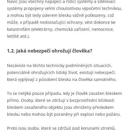
Navíc jsou všechny napájecí a řídicí systémy a sdělovací
systémy propojeny velmi choulostivou výpočetní technikou,
a mohou být tedy úderem blesku vážně poškozeny, což
může, v případě nedostačující ochrany, vést dokonce ke
katastrofám (elektrárny, chemická zařízení, nemocnice,
letiště atd.).
1.2. Jaká nebezpečí ohrožují člověka?
Nezávisle na těchto technicky podmíněných situacích,
potenciálně ohrožujících lidský život, existují nebezpečí,
která vyplývají z působení blesku na člověka samotného.
To se netýká pouze případu, kdy je člověk zasažen bleskem
přímo. Osoby, které se zdržují v bezprostřední blízkosti
bleskem zasaženého objektu jsou ohroženy přeskokem
blesku nebo mohou být poraněny při explozi nebo požáru.
Proto jsou osoby, které se zdržují pod korunami stromů,