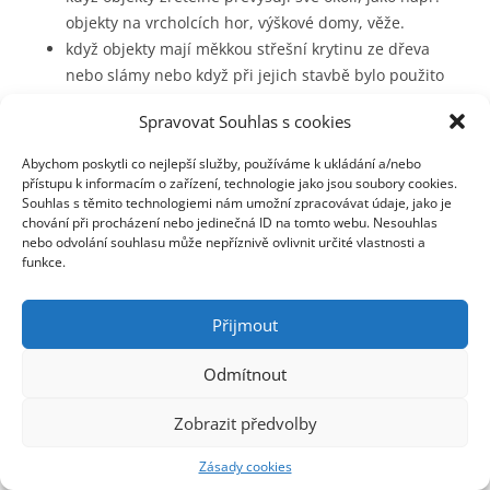
objekty na vrcholcích hor, výškové domy, věže.
když objekty mají měkkou střešní krytinu ze dřeva
nebo slámy nebo když při jejich stavbě bylo použito
lehce vznětlivých materiálů.
Spravovat Souhlas s cookies
když se v objektu skladují výbušné látky, nebo když
jsou instalována průmyslová zařízení
Abychom poskytli co nejlepší služby, používáme k ukládání a/nebo
potenciálně ohrožující okolí.
přístupu k informacím o zařízení, technologie jako jsou soubory cookies.
Souhlas s těmito technologiemi nám umožní zpracovávat údaje, jako je
když je třeba zvláštním způsobem ochránit osoby a
chování při procházení nebo jedinečná ID na tomto webu. Nesouhlas
kulturní hodnoty.
nebo odvolání souhlasu může nepříznivě ovlivnit určité vlastnosti a
funkce.
Pokud zákon neukládá jinak, je instalace hromosvodu
dobrovolným rozhodnutím majitele objektu.
Přijmout
V Německu hradí pojištovny zpravidla jen ty škody, které
Odmítnout
vznikly přímým působením blesku (požáry, exploze,
destrukce). Nepřímé následky úderu blesku a z toho
Zobrazit předvolby
vyplývající škody na elektrických a elektronických
Zásady cookies
přístrojích, způsobené zkratem nebo přepětím se přitom