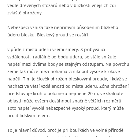
vedle dřevěných stožárů nebo v blízkosti vnějších zdí
zvláště ohroženy.
Nebezpečí vzniká také nepřímým působením blízkého
úderu blesku. Bleskový proud se rozšíří
v půdě z místa úderu všemi směry. S přibývající
vzdáleností, radiálně od bodu úderu, se stále snižuje
napětí mezi dvěma body se stejným odstupem. Na povrchu
země tak může mezi nohama vzniknout vysoké krokové
napětí. Tím je člověk ohrožen bleskovými proudy, i když se
nachází ve větší vzdálenosti od místa úderu. Zóna ohrožení
představuje kruh o poloměru nejméně 20 m, ve skalnaté
oblasti může ovšem dosáhnout značně větších rozměrů.
Toto napětí vyvolá nebezpečně vysoký proud, který může
projít lidským tělem .
To je hlavní důvod, proč je při bouřkách ve volné přírodě