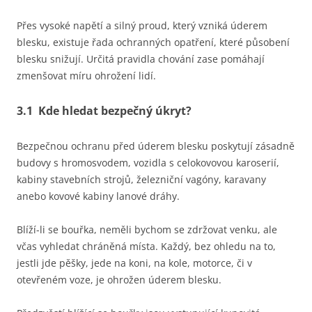
Přes vysoké napětí a silný proud, který vzniká úderem
blesku, existuje řada ochranných opatření, které působení
blesku snižují. Určitá pravidla chování zase pomáhají
zmenšovat míru ohrožení lidí.
3.1 Kde hledat bezpečný úkryt?
Bezpečnou ochranu před úderem blesku poskytují zásadně
budovy s hromosvodem, vozidla s celokovovou karoserií,
kabiny stavebních strojů, železniční vagóny, karavany
anebo kovové kabiny lanové dráhy.
Blíží-li se bouřka, neměli bychom se zdržovat venku, ale
včas vyhledat chráněná místa. Každý, bez ohledu na to,
jestli jde pěšky, jede na koni, na kole, motorce, či v
otevřeném voze, je ohrožen úderem blesku.