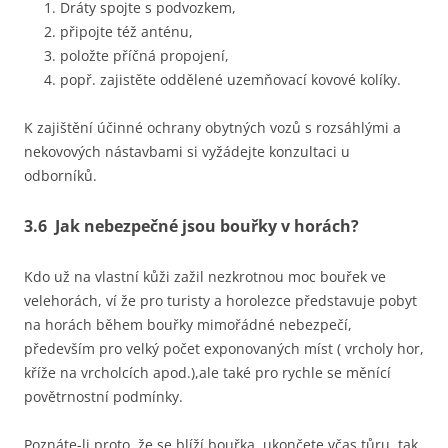
Dráty spojte s podvozkem,
připojte též anténu,
položte příčná propojení,
popř. zajistěte oddělené uzemňovací kovové kolíky.
K zajištění účinné ochrany obytných vozů s rozsáhlými a
nekovových nástavbami si vyžádejte konzultaci u
odborníků.
3.6 Jak nebezpečné jsou bouřky v horách?
Kdo už na vlastní kůži zažil nezkrotnou moc bouřek ve
velehorách, ví že pro turisty a horolezce představuje pobyt
na horách během bouřky mimořádné nebezpečí,
především pro velký počet exponovaných míst ( vrcholy hor,
kříže na vrcholcích apod.),ale také pro rychle se měnící
povětrnostní podmínky.
Poznáte-li proto, že se blíží bouřka, ukončete včas tůru, tak