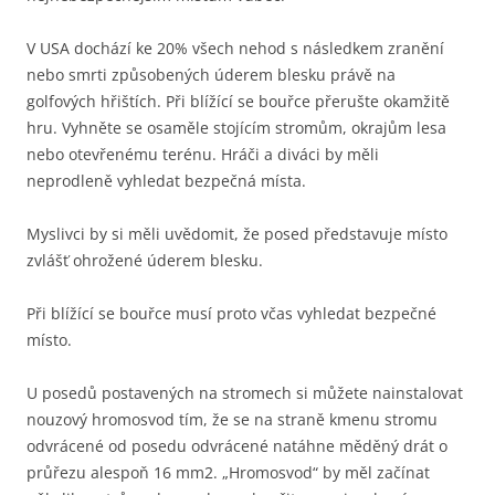
V USA dochází ke 20% všech nehod s následkem zranění
nebo smrti způsobených úderem blesku právě na
golfových hřištích. Při blížící se bouřce přerušte okamžitě
hru. Vyhněte se osaměle stojícím stromům, okrajům lesa
nebo otevřenému terénu. Hráči a diváci by měli
neprodleně vyhledat bezpečná místa.
Myslivci by si měli uvědomit, že posed představuje místo
zvlášť ohrožené úderem blesku.
Při blížící se bouřce musí proto včas vyhledat bezpečné
místo.
U posedů postavených na stromech si můžete nainstalovat
nouzový hromosvod tím, že se na straně kmenu stromu
odvrácené od posedu odvrácené natáhne měděný drát o
průřezu alespoň 16 mm2. „Hromosvod“ by měl začínat