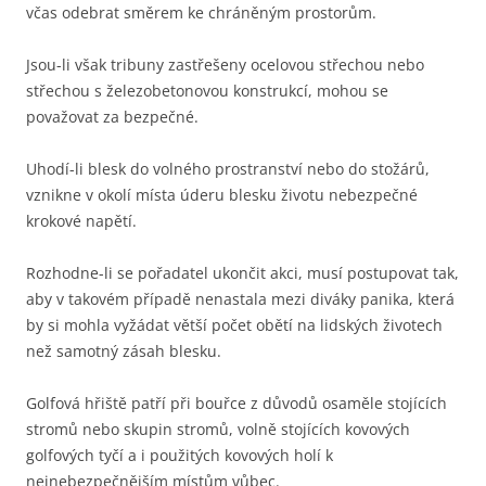
včas odebrat směrem ke chráněným prostorům.
Jsou-li však tribuny zastřešeny ocelovou střechou nebo
střechou s železobetonovou konstrukcí, mohou se
považovat za bezpečné.
Uhodí-li blesk do volného prostranství nebo do stožárů,
vznikne v okolí místa úderu blesku životu nebezpečné
krokové napětí.
Rozhodne-li se pořadatel ukončit akci, musí postupovat tak,
aby v takovém případě nenastala mezi diváky panika, která
by si mohla vyžádat větší počet obětí na lidských životech
než samotný zásah blesku.
Golfová hřiště patří při bouřce z důvodů osaměle stojících
stromů nebo skupin stromů, volně stojících kovových
golfových tyčí a i použitých kovových holí k
nejnebezpečnějším místům vůbec.