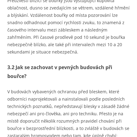
Předzvěstí blížící se bouřky jsou vystupující kupovitá
oblačnost, dusno se zvedajícím se větrem, vzdálené hřmění
a blýskání. Vzdálenost bouřky od místa pozorování lze
snadno odhadnout pomocí rychlosti zvuku, to znamená z
časového intervalu mezi zábleskem a následným
zahřměním. Při časové prodlevě pod 10 sekund je bouřka
nebezpečně blízko, ale také při intervalech mezi 10 a 20
sekundami je situace nebezpečná.
3.2 Jak se zachovat v pevných budovách při
bouřce?
V budovách vybavených ochranou před bleskem, které
odborníci naprojektovali a nainstalovali podle posledních
technických poznatků, nepředstavují blesky v zásadě žádné
nebezpečí ani pro člověka, ani pro techniku. Přesto je na
místě doporučit několik rozumných pravidel chování při
bouřce v bezprostřední blízkosti, a to zvláště v budovách se
zastaralým hromosvodem nebo tam, kde úplně chybí: