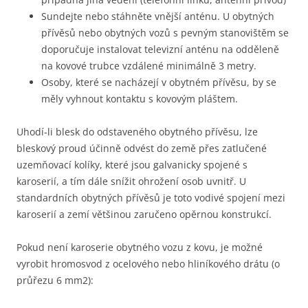
Sundejte nebo stáhněte vnější anténu. U obytných
přívěsů nebo obytných vozů s pevným stanovištěm se
doporučuje instalovat televizní anténu na odděleně
na kovové trubce vzdálené minimálně 3 metry.
Osoby, které se nacházejí v obytném přívěsu, by se
měly vyhnout kontaktu s kovovým pláštem.
Uhodí-li blesk do odstaveného obytného přívěsu, lze
bleskový proud účinně odvést do země přes zatlučené
uzemňovací kolíky, které jsou galvanicky spojené s
karoserií, a tím dále snížit ohrožení osob uvnitř. U
standardních obytných přívěsů je toto vodivé spojení mezi
karoserií a zemí většinou zaručeno opěrnou konstrukcí.
Pokud není karoserie obytného vozu z kovu, je možné
vyrobit hromosvod z ocelového nebo hliníkového drátu (o
průřezu 6 mm2):