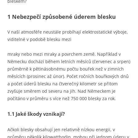
bleskem?
1 Nebezpečí způsobené úderem blesku
V naší atmosféře neustále probíhají elektrostatické výboje,
viditelné v podobě blesku mezi
mraky nebo mezi mraky a povrchem země. Například v
Německu dochází během letních měsíců (červenec a srpen)
průměrně k pětinásobnému počtu bouřek než v zimních
měsících (prosinec až únor). Počet ročních bouřkových dnů
a počet úderů blesku na čtverečný kilometr se přitom
zvyšuje směrem od severu na jih. Nad Německem je
počítáno v průměru s více než 750 000 blesky za rok.
1.1 Jaké škody vznikají?
Ačkoli blesky obsahují jen relativně nízkou energii, v
průměru několik kilowatthodin, mohou při jednom úderu v