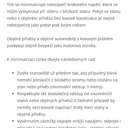
Tím se minimalizuje nebezpečí krokového napětí, které se
může vyskytnout při úderu v blízkosti stanu. Pobyt ve stanu
nebo v obytném přívěsu bez kovové konstrukce je stejně
nebezpečný jako pobyt pod širým nebem.
Obytné přívěsy a obytné automobily s kovovým pláštěm
poskytují stejné bezpečí jako motorová vozidla.
K minimalizaci rizika dbejte následovných rad:
Zvolte stanoviště už předem tak, aby případný blesk
nemohl přeskočit z blízkého stromu nebo stožáru na
stan nebo přívěs (minimální odstup 3 metry).
Respektujte též dostatečný odstup od sousedních
stanů nebo obytných přívěsů.V žádném případě by
neměly vést kovové napínací dráty mezi stany a
obytné přívěsy.
Vytáhnutím zástrčky odpojte vnější napájení, odpojte i
případná jiná vedení (telefonní linku, anténní přívod)