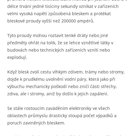
délce trvání jedné tisíciny sekundy vznikat v zařízeních
velmi vysoká napětí způsobená bleskem a protékat
bleskové proudy vyšší než 200000 ampérů.
Tyto proudy mohou roztavit tenké dráty nebo jiné
předměty ohřát na tolik, že se lehce vznětlivé látky v
budovách nebo technických zařízeních vznítí nebo
explodují.
Když blesk zvolí cestu vlhkým zdivem, trámy nebo stromy,
dojde k prudkému uvolnění vodní páry, která jako při
výbuchu mechanicky poškodí nebo zničí části střechy,
zdiva, ale i stromy, aniž by došlo k jejich zapálení.
Se stále rostoucím zaváděním elektroniky ve všech
oblastech průmyslu drasticky stoupá počet výpadků a
poruch zaviněných bleskem.