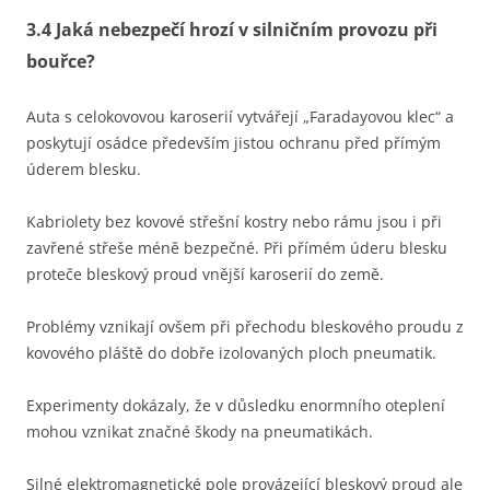
3.4 Jaká nebezpečí hrozí v silničním provozu při
bouřce?
Auta s celokovovou karoserií vytvářejí „Faradayovou klec“ a
poskytují osádce především jistou ochranu před přímým
úderem blesku.
Kabriolety bez kovové střešní kostry nebo rámu jsou i při
zavřené střeše méně bezpečné. Při přímém úderu blesku
proteče bleskový proud vnější karoserií do země.
Problémy vznikají ovšem při přechodu bleskového proudu z
kovového pláště do dobře izolovaných ploch pneumatik.
Experimenty dokázaly, že v důsledku enormního oteplení
mohou vznikat značné škody na pneumatikách.
Silné elektromagnetické pole provázející bleskový proud ale