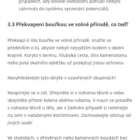
případech, kdy kovové vodovodní potrubí nebylo
zahrnuto do systému vyrovnání potenciálů.
3.3 Překvapeni bouřkou ve volné přírodě, co teď?
Překvapí-li Vás bouřka ve volné přírodě, snažte se
především o to, abyste nebyli nejvyšším bodem v okolní
krajině. Koryto v terénu, hluboká cesta, dno kamenolomu
nebo pata skalního vyběžku už poskytují jistou ochranu.
Nevyhledávejte tyto skrýše v uzavřených skupinách!
Neopírejte se o zdi. Dřepněte si s nohama těsně u sebe,
obejměte přitom kolena oběma rukama. V nouzi se posaďte
s nohama těsně u těla, ale v žádném případě si nelehejte
na zem s nataženými končetinami. Zachovávejte odstup od
jiných osob!
Ve stodolách, v dřevěných nebo kamenných boudách bez