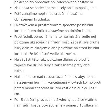
poklesne do předchozího výdechového postavení.
Zhluboka se nadechneme a celý postup opakujeme.
Poté zahájíme nepřímou srdeční masáž na
obnaženém hrudníku:
Ukazovákem a prostředníkem sjedeme po hrudní
kosti směrem dolů a zastavíme na dolním konci.
Prostředník ponecháme na tomto místě a vedle něj
položíme ukazovák na hrudní kost. Zápěstí své druhé
ruky dolním okrajem dlaně položíme na střed hrudní
kosti tak, že leží těsně vedle ukazováku.
Na zápěstí této ruky položíme dlaňovou plochu
zápěstí své druhé ruky a zaklesneme prsty obou
rukou.
Nakloníme se nad resuscitovaného tak, abychom s
nataženými horními končetinami v loktech kolmo proti
páteři mohli stlačovat hrudní kost do hloubky 4 až 5
cm.
Po 15 stlačení provedeme 2 vdechy, poté se vrátíme
na hrudní kost a pokračujeme v poměru 15 stlačení :