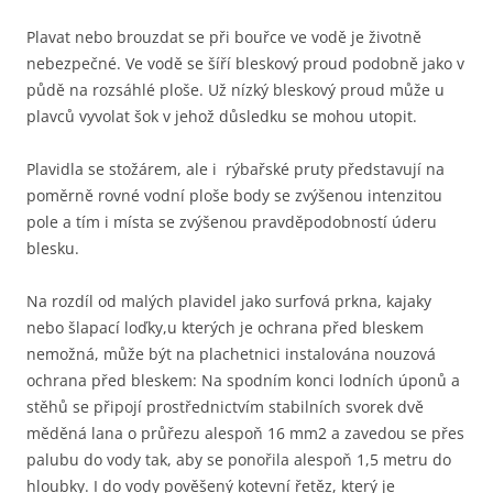
Plavat nebo brouzdat se při bouřce ve vodě je životně
nebezpečné. Ve vodě se šíří bleskový proud podobně jako v
půdě na rozsáhlé ploše. Už nízký bleskový proud může u
plavců vyvolat šok v jehož důsledku se mohou utopit.
Plavidla se stožárem, ale i rýbařské pruty představují na
poměrně rovné vodní ploše body se zvýšenou intenzitou
pole a tím i místa se zvýšenou pravděpodobností úderu
blesku.
Na rozdíl od malých plavidel jako surfová prkna, kajaky
nebo šlapací loďky,u kterých je ochrana před bleskem
nemožná, může být na plachetnici instalována nouzová
ochrana před bleskem: Na spodním konci lodních úponů a
stěhů se připojí prostřednictvím stabilních svorek dvě
měděná lana o průřezu alespoň 16 mm2 a zavedou se přes
palubu do vody tak, aby se ponořila alespoň 1,5 metru do
hloubky. I do vody pověšený kotevní řetěz, který je