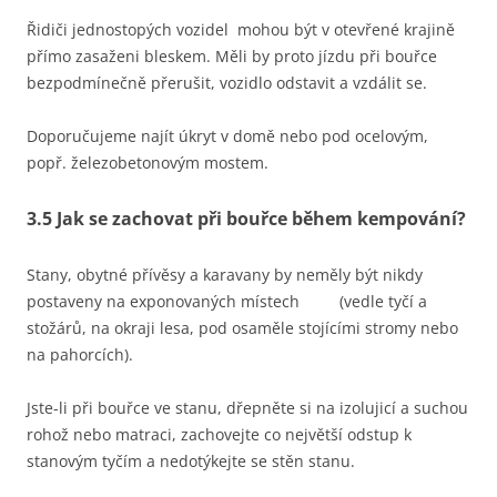
Řidiči jednostopých vozidel mohou být v otevřené krajině
přímo zasaženi bleskem. Měli by proto jízdu při bouřce
bezpodmínečně přerušit, vozidlo odstavit a vzdálit se.
Doporučujeme najít úkryt v domě nebo pod ocelovým,
popř. železobetonovým mostem.
3.5 Jak se zachovat při bouřce během kempování?
Stany, obytné přívěsy a karavany by neměly být nikdy
postaveny na exponovaných místech (vedle tyčí a
stožárů, na okraji lesa, pod osaměle stojícími stromy nebo
na pahorcích).
Jste-li při bouřce ve stanu, dřepněte si na izolujicí a suchou
rohož nebo matraci, zachovejte co největší odstup k
stanovým tyčím a nedotýkejte se stěn stanu.