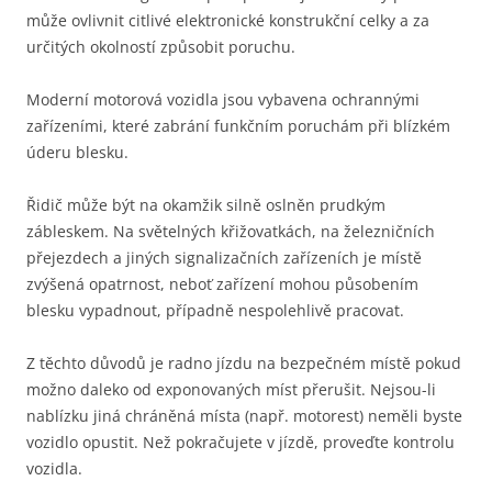
může ovlivnit citlivé elektronické konstrukční celky a za
určitých okolností způsobit poruchu.
Moderní motorová vozidla jsou vybavena ochrannými
zařízeními, které zabrání funkčním poruchám při blízkém
úderu blesku.
Řidič může být na okamžik silně oslněn prudkým
zábleskem. Na světelných křižovatkách, na železničních
přejezdech a jiných signalizačních zařízeních je místě
zvýšená opatrnost, neboť zařízení mohou působením
blesku vypadnout, případně nespolehlivě pracovat.
Z těchto důvodů je radno jízdu na bezpečném místě pokud
možno daleko od exponovaných míst přerušit. Nejsou-li
nablízku jiná chráněná místa (např. motorest) neměli byste
vozidlo opustit. Než pokračujete v jízdě, proveďte kontrolu
vozidla.