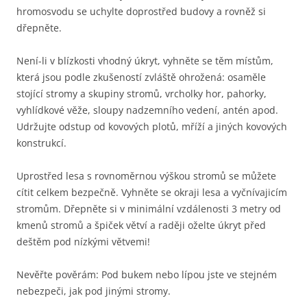
hromosvodu se uchylte doprostřed budovy a rovněž si
dřepněte.
Není-li v blízkosti vhodný úkryt, vyhněte se těm místům,
která jsou podle zkušeností zvláště ohrožená: osaměle
stojící stromy a skupiny stromů, vrcholky hor, pahorky,
vyhlídkové věže, sloupy nadzemního vedení, antén apod.
Udržujte odstup od kovových plotů, mříží a jiných kovových
konstrukcí.
Uprostřed lesa s rovnoměrnou výškou stromů se můžete
cítit celkem bezpečně. Vyhněte se okraji lesa a vyčnívajicím
stromům. Dřepněte si v minimální vzdálenosti 3 metry od
kmenů stromů a špiček větví a raději oželte úkryt před
deštěm pod nízkými větvemi!
Nevěřte pověrám: Pod bukem nebo lípou jste ve stejném
nebezpeči, jak pod jinými stromy.