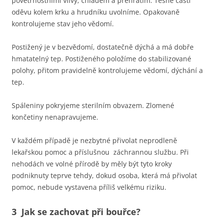
povětrnostními vlivy, chladem a přehřátím. Těsné části
oděvu kolem krku a hrudníku uvolníme. Opakovaně
kontrolujeme stav jeho vědomí.
Postižený je v bezvědomí, dostatečně dýchá a má dobře
hmatatelný tep. Postiženého položíme do stabilizované
polohy, přitom pravidelně kontrolujeme vědomí, dýchání a
tep.
Spáleniny pokryjeme sterilním obvazem. Zlomené
končetiny nenapravujeme.
V každém případě je nezbytné přivolat neprodleně
lekařskou pomoc a příslušnou záchrannou službu. Při
nehodách ve volné přírodě by měly být tyto kroky
podniknuty teprve tehdy, dokud osoba, která má přivolat
pomoc, nebude vystavena příliš velkému riziku.
3 Jak se zachovat při bouřce?